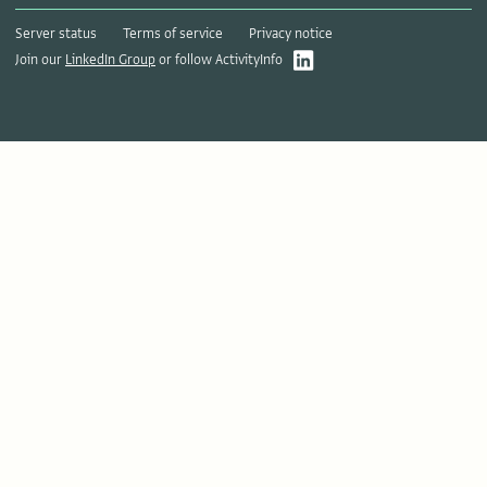
Server status
Terms of service
Privacy notice
Join our
LinkedIn Group
or follow ActivityInfo