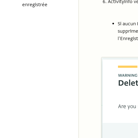
ActivityInfo v
enregistrée
Si aucun 
supprimer
l'Enregis