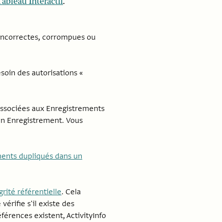
Tableau Interactif
.
 incorrectes, corrompues ou
oin des autorisations «
associées aux Enregistrements
'un Enregistrement. Vous
ments dupliqués dans un
grité référentielle
. Cela
érifie s'il existe des
férences existent, ActivityInfo