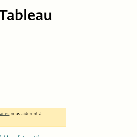
 Tableau
aires
nous aideront à