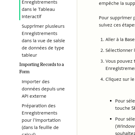
Enregistrements
empêche la suppr
dans le Tableau
Interactif
Pour supprimer p
suivez ces étapes
Supprimer plusieurs
Enregistrements
Aller à la Ba
dans la vue de saisie
de données de type
Sélectionner 
tableur
Vous pouvez tr
Importing Records to a
Enregistremen
Form
Cliquez sur l
Importer des
données depuis une
API externe
Pour séle
Préparation des
touche
S
Enregistrements
Pour séle
pour l'importation
(Windows
(dans la feuille de
souhaite
calcul)