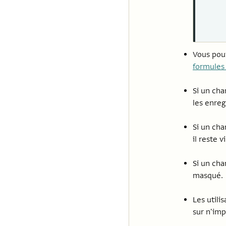
Vous pou
formules
Si un cha
les enreg
Si un cha
il reste vi
Si un cha
masqué.
Les utili
sur n'imp