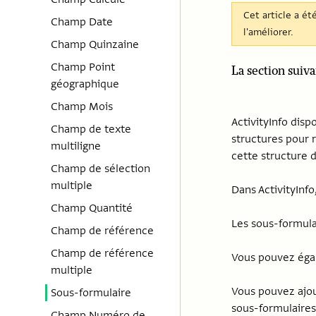
Cet article a ét
Champ Date
l'améliorer.
Champ Quinzaine
Champ Point
La section suiva
géographique
Champ Mois
ActivityInfo dis
Champ de texte
structures pour 
multiligne
cette structure 
Champ de sélection
multiple
Dans ActivityInfo
Champ Quantité
Les sous-formula
Champ de référence
Champ de référence
Vous pouvez égal
multiple
Vous pouvez ajou
Sous-formulaire
sous-formulaires 
Champ Numéro de