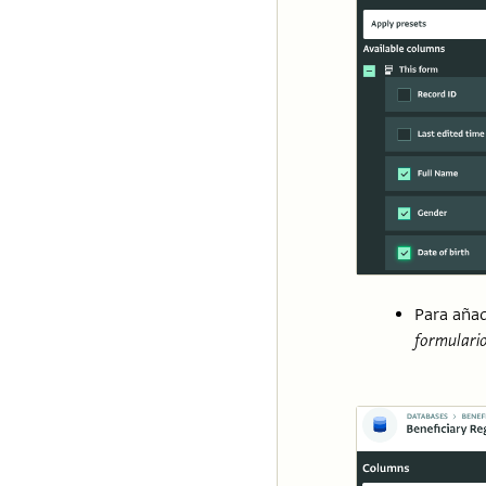
Para añad
formulario