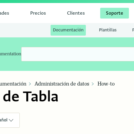
dades
Precios
Clientes
Soporte
Documentación
Plantillas
umentation
umentación
Administración de datos
How-to
 de Tabla
añol