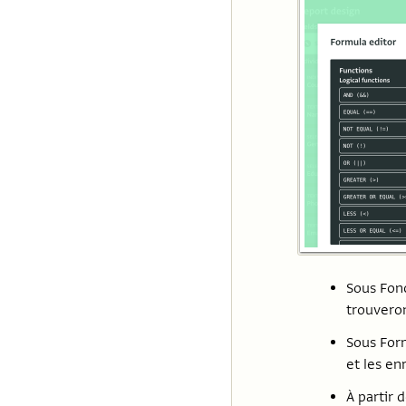
Sous Fon
trouveron
Sous Form
et les en
À partir 