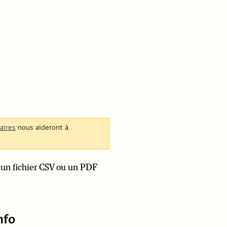
aires
nous aideront à
s un fichier CSV ou un PDF
nfo