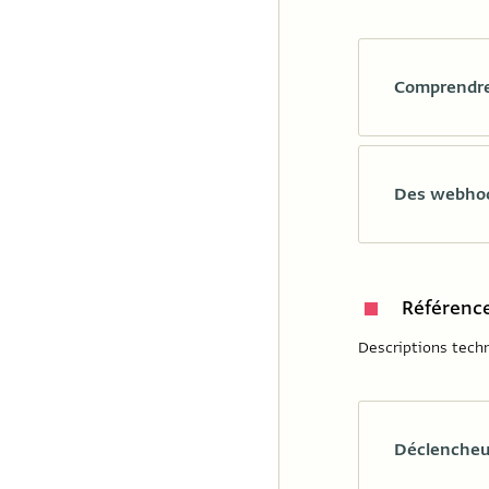
Comprendre 
Des webhook
Référenc
Descriptions techn
Déclencheur