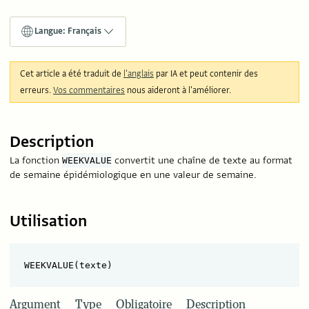
Langue: Français
Cet article a été traduit de
l'anglais
par IA et peut contenir des
erreurs.
Vos commentaires
nous aideront à l'améliorer.
Description
La fonction
convertit une chaîne de texte au format
WEEKVALUE
de semaine épidémiologique en une valeur de semaine.
Utilisation
Argument
Type
Obligatoire
Description