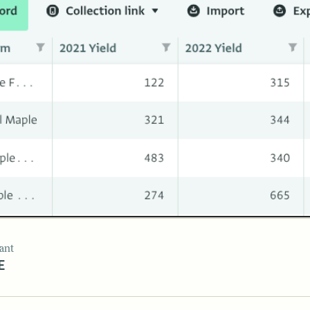
ant
E