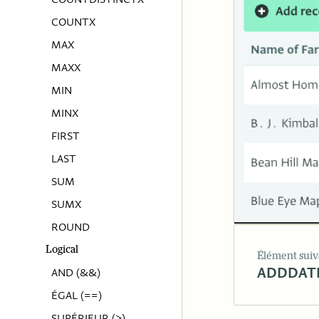
COUNTX
MAX
MAXX
MIN
MINX
FIRST
LAST
SUM
SUMX
ROUND
Logical
Élément suiv
ADDDAT
AND (&&)
ÉGAL (==)
SUPÉRIEUR (>)