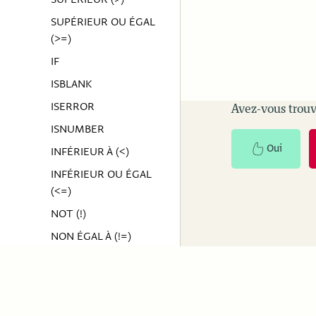
SUPÉRIEUR OU ÉGAL
(>=)
IF
ISBLANK
ISERROR
Avez-vous trouv
ISNUMBER
Oui
INFÉRIEUR À (<)
INFÉRIEUR OU ÉGAL
(<=)
NOT (!)
NON ÉGAL À (!=)
OU (||)
Table
ADDCOLUMNS
ActivityInfo
Resourc