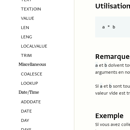
Utilisatio
TEXTJOIN
VALUE
LEN
LENG
LOCALVALUE
Remarque
TRIM
Miscellaneous
et
doivent to
a
b
arguments en n
COALESCE
LOOKUP
Si
et
sont tous
a
b
Date/Time
valeur vide est 
ADDDATE
DATE
Exemple
DAY
Si vous avez col
DAYS