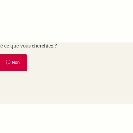
é ce que vous cherchiez ?
Non
es
Use cases