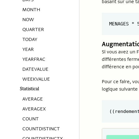
basant sur une t
MONTH
NOW
QUARTER
TODAY
Augmentatio
YEAR
Si vous avez un 
différentes ferm
YEARFRAC
différence en po
DATEVALUE
WEEKVALUE
Pour ce faire, vo
logique suivante
Statistical
AVERAGE
AVERAGEX
COUNT
COUNTDISTINCT
COUNTDISTINCTX