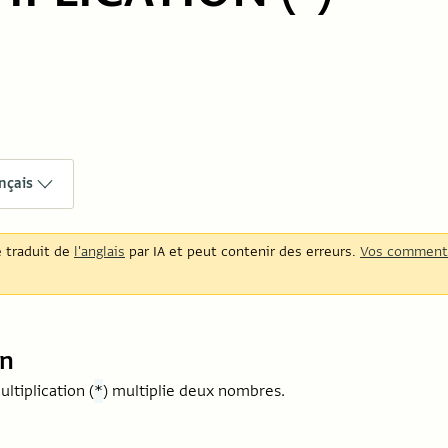
nçais
é traduit de
l'anglais
par IA et peut contenir des erreurs.
Vos comment
on
ltiplication (
) multiplie deux nombres.
*