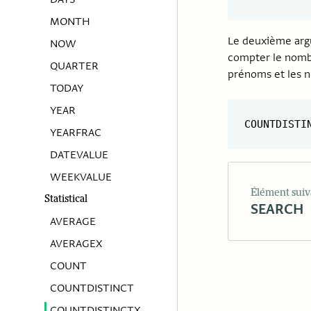
MONTH
Le deuxième argu
NOW
compter le nombr
QUARTER
prénoms et les n
TODAY
YEAR
COUNTDISTI
YEARFRAC
DATEVALUE
WEEKVALUE
Élément suiv
Statistical
SEARCH
AVERAGE
AVERAGEX
COUNT
COUNTDISTINCT
COUNTDISTINCTX