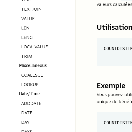
valeurs calculées
TEXTJOIN
VALUE
Utilisatio
LEN
LENG
LOCALVALUE
COUNTDISTI
TRIM
Miscellaneous
COALESCE
Exemple
LOOKUP
Date/Time
Vous pouvez util
unique de bénéfi
ADDDATE
DATE
DAY
COUNTDISTI
DAYS