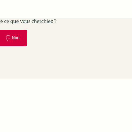
é ce que vous cherchiez ?
Non
es
Use cases
Monitoring & Evaluation
ion
Humanitarian coordination
Case Management