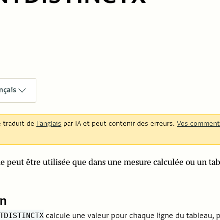
nçais
é traduit de
l'anglais
par IA et peut contenir des erreurs.
Vos comment
ne peut être utilisée que dans une mesure calculée ou un tab
on
calcule une valeur pour chaque ligne du tableau,
TDISTINCTX