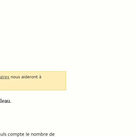
aires
nous aideront à
leau.
 puis compte le nombre de