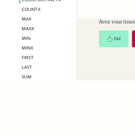
COUNTX
MAX
Avez-vous trouv
MAXX
MIN
Oui
MINX
FIRST
LAST
SUM
SUMX
ROUND
Logical
ActivityInfo
Resourc
AND (&&)
About us
Case studies
ISO-27001 & Data Security
Documentat
ÉGAL (==)
News and stories
Webinars
SUPÉRIEUR (>)