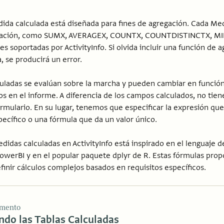
da calculada está diseñada para fines de agregación. Cada Med
gación, como SUMX, AVERAGEX, COUNTX, COUNTDISTINCTX, MINX
es soportadas por ActivityInfo. Si olvida incluir una función de 
, se producirá un error.
uladas se evalúan sobre la marcha y pueden cambiar en función 
tros en el informe. A diferencia de los campos calculados, no tie
ormulario. En su lugar, tenemos que especificar la expresión qu
ecífico o una fórmula que da un valor único.
didas calculadas en ActivityInfo está inspirado en el lenguaje d
owerBI y en el popular paquete dplyr de R. Estas fórmulas propo
efinir cálculos complejos basados en requisitos específicos.
emento
ndo las Tablas Calculadas