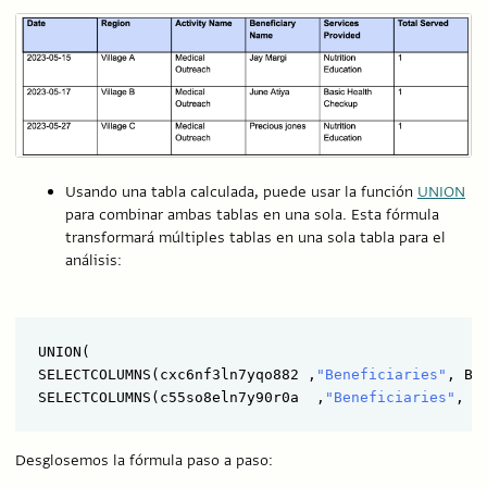
Usando una tabla calculada, puede usar la función
UNION
para combinar ambas tablas en una sola. Esta fórmula
transformará múltiples tablas en una sola tabla para el
análisis:
UNION(

SELECTCOLUMNS(cxc6nf3ln7yqo882 ,
"Beneficiaries"
, BN
SELECTCOLUMNS(c55so8eln7y90r0a  ,
"Beneficiaries"
, B
Desglosemos la fórmula paso a paso: