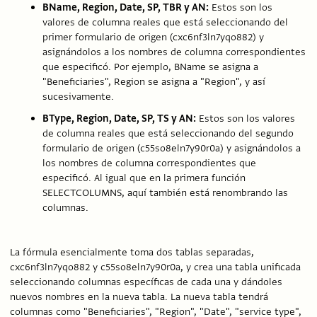
BName, Region, Date, SP, TBR y AN:
Estos son los
valores de columna reales que está seleccionando del
primer formulario de origen (cxc6nf3ln7yqo882) y
asignándolos a los nombres de columna correspondientes
que especificó. Por ejemplo, BName se asigna a
"Beneficiaries", Region se asigna a "Region", y así
sucesivamente.
BType, Region, Date, SP, TS y AN:
Estos son los valores
de columna reales que está seleccionando del segundo
formulario de origen (c55so8eln7y90r0a) y asignándolos a
los nombres de columna correspondientes que
especificó. Al igual que en la primera función
SELECTCOLUMNS, aquí también está renombrando las
columnas.
La fórmula esencialmente toma dos tablas separadas,
cxc6nf3ln7yqo882 y c55so8eln7y90r0a, y crea una tabla unificada
seleccionando columnas específicas de cada una y dándoles
nuevos nombres en la nueva tabla. La nueva tabla tendrá
columnas como "Beneficiaries", "Region", "Date", "service type",