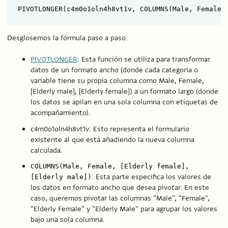
PIVOTLONGER(c4m0o1oln4h8vt1v, COLUMNS(Male, Female,
Desglosemos la fórmula paso a paso:
PIVOTLONGER
: Esta función se utiliza para transformar
datos de un formato ancho (donde cada categoría o
variable tiene su propia columna como Male, Female,
[Elderly male], [Elderly female]) a un formato largo (donde
los datos se apilan en una sola columna con etiquetas de
acompañamiento).
c4m0o1oln4h8vt1v: Esto representa el formulario
existente al que está añadiendo la nueva columna
calculada.
COLUMNS(Male, Female, [Elderly female],
: Esta parte especifica los valores de
[Elderly male])
los datos en formato ancho que desea pivotar. En este
caso, queremos pivotar las columnas "Male", "Female",
"Elderly Female" y "Elderly Male" para agrupar los valores
bajo una sola columna.