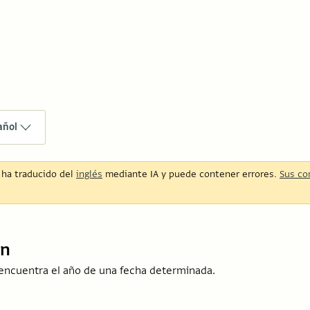
añol
e ha traducido del
inglés
mediante IA y puede contener errores.
Sus co
ón
encuentra el año de una fecha determinada.