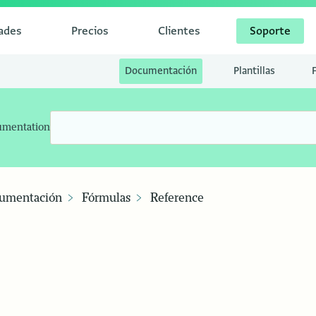
dades
Precios
Clientes
Soporte
Documentación
Plantillas
umentation
umentación
Fórmulas
Reference