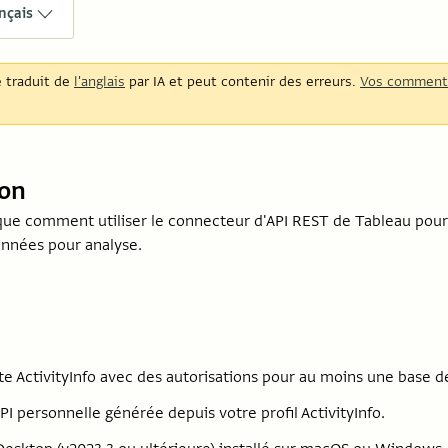
nçais
é traduit de
l'anglais
par IA et peut contenir des erreurs.
Vos comment
ion
que comment utiliser le connecteur d'API REST de Tableau pour l
nnées pour analyse.
 ActivityInfo avec des autorisations pour au moins une base d
PI personnelle générée depuis votre profil ActivityInfo.