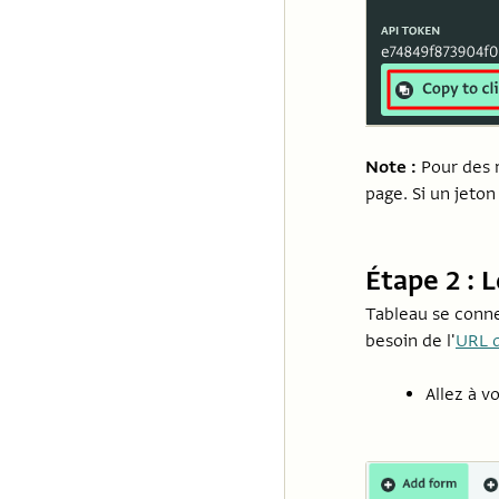
Note :
Pour des r
page. Si un jet
Étape 2 : 
Tableau se conne
besoin de l'
URL d
Allez à v