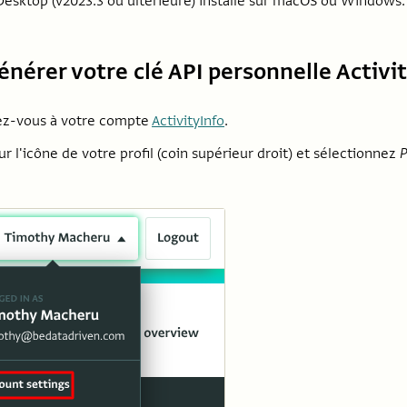
esktop (v2023.3 ou ultérieure) installé sur macOS ou Windows.
Générer votre clé API personnelle Activi
z-vous à votre compte
ActivityInfo
.
ur l'icône de votre profil (coin supérieur droit) et sélectionnez
P