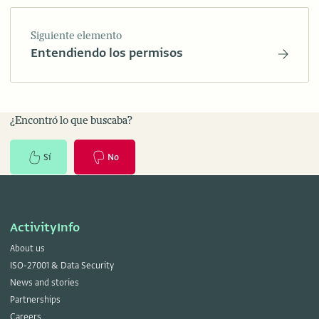
Siguiente elemento
Entendiendo los permisos
¿Encontró lo que buscaba?
Sí
No
ActivityInfo
About us
ISO-27001 & Data Security
News and stories
Partnerships
Careers