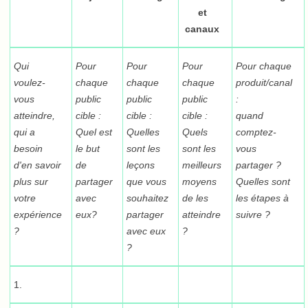
et
canaux
Qui
Pour
Pour
Pour
Pour chaque
voulez-
chaque
chaque
chaque
produit/canal
vous
public
public
public
:
atteindre,
cible :
cible :
cible :
quand
qui a
Quel est
Quelles
Quels
comptez-
besoin
le but
sont les
sont les
vous
d'en savoir
de
leçons
meilleurs
partager ?
plus sur
partager
que vous
moyens
Quelles sont
votre
avec
souhaitez
de les
les étapes à
expérience
eux?
partager
atteindre
suivre ?
?
avec eux
?
?
1.