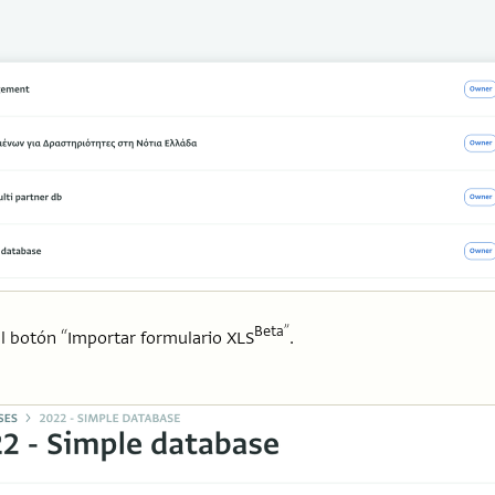
Beta”
el botón “Importar formulario XLS
.