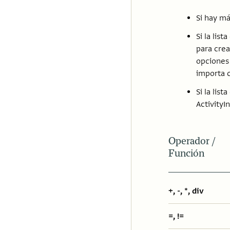
Si hay m
Si la lis
para cre
opciones 
importa 
Si la lis
ActivityI
Operador /
Función
+, -, *, div
=, !=