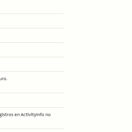
uro.
istros en ActivityInfo no