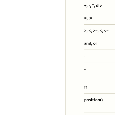
+, -, *, div
=, !=
>, <, >=, <, <=
and, or
.
..
if
position()