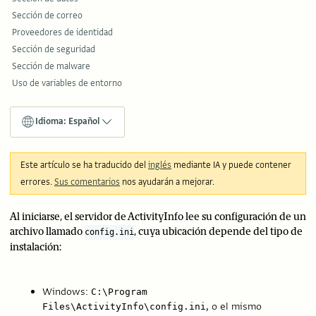
Sección de correo
Proveedores de identidad
Sección de seguridad
Sección de malware
Uso de variables de entorno
Idioma: Español
Este artículo se ha traducido del
inglés
mediante IA y puede contener
errores.
Sus comentarios
nos ayudarán a mejorar.
Al iniciarse, el servidor de ActivityInfo lee su configuración de un
archivo llamado
, cuya ubicación depende del tipo de
config.ini
instalación:
Windows:
C:\Program
, o el mismo
Files\ActivityInfo\config.ini