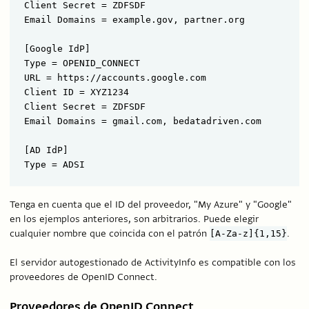
Client Secret = ZDFSDF

Email Domains = example.gov, partner.org

[Google IdP]

Type = OPENID_CONNECT

URL = https://accounts.google.com

Client ID = XYZ1234

Client Secret = ZDFSDF

Email Domains = gmail.com, bedatadriven.com

[AD IdP]

Tenga en cuenta que el ID del proveedor, "My Azure" y "Google"
en los ejemplos anteriores, son arbitrarios. Puede elegir
cualquier nombre que coincida con el patrón
.
[A-Za-z]{1,15}
El servidor autogestionado de ActivityInfo es compatible con los
proveedores de OpenID Connect.
Proveedores de OpenID Connect