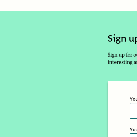
Sign u
Sign up for 
interesting a
Yo
You