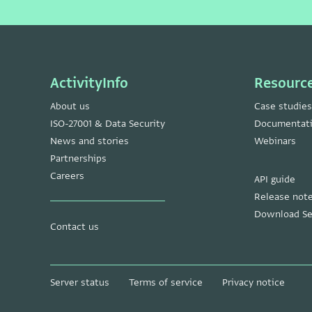
ActivityInfo
Resourc
About us
Case studies
ISO-27001 & Data Security
Documentat
News and stories
Webinars
Partnerships
Careers
API guide
Release not
Download Se
Contact us
Server status
Terms of service
Privacy notice