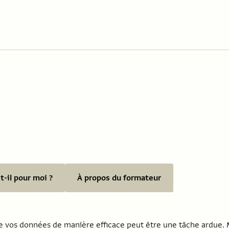
-il pour moi ?
À propos du formateur
 vos données de manière efficace peut être une tâche ardue. M